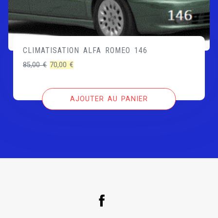
CLIMATISATION ALFA ROMEO 146
Le
Le
85,00
€
70,00
€
prix
prix
initial
actuel
AJOUTER AU PANIER
était :
est :
85,00 €.
70,00 €.