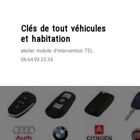
Skip
to
content
Clés de tout véhicules
et habitation
atelier mobile d'intervention TEL
06.64.93.33.34