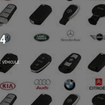
A4
 VÉHICULE :