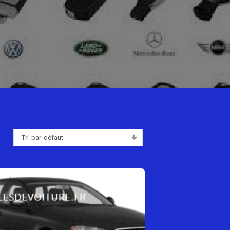
Tri par défaut
: