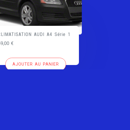
CLIMATISATION AUDI A4 Série 1
59,00
€
AJOUTER AU PANIER
Copyright All right reserved by clesdevoiture.fr