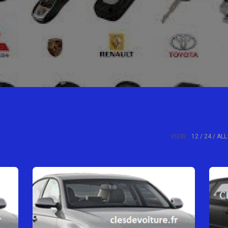
VIEW:
12
24
ALL