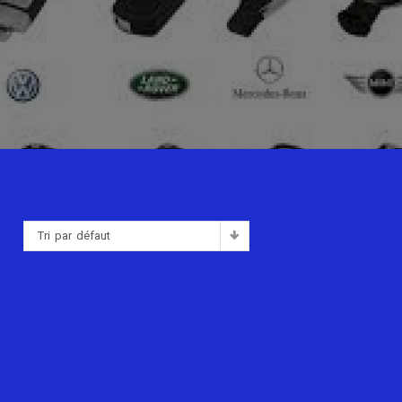
Tri par défaut
: