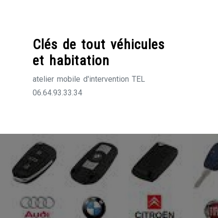
Skip
to
content
Clés de tout véhicules
et habitation
atelier mobile d'intervention TEL
06.64.93.33.34