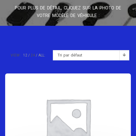
POUR PLUS DE DÉTAIL, CLIQUEZ SUR LA PHOTO DE
VOTRE MODÈLE DE VÉHICULE :
Tri par défaut
VIEW:
12
24
ALL: