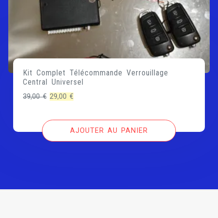
Kit Complet Télécommande Verrouillage
Central Universel
Le
Le
39,00
€
29,00
€
prix
prix
initial
actuel
AJOUTER AU PANIER
était :
est :
39,00 €.
29,00 €.