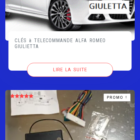
CLÉS à TELECOMMANDE ALFA ROMEO
GIULIETTA
LIRE LA SUITE
PROMO !
PROMO !
Note
5.00
sur 5