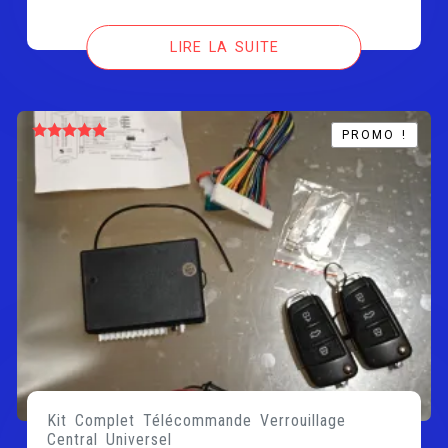
LIRE LA SUITE
PROMO !
PROMO !
Note
5.00
sur 5
Kit Complet Télécommande Verrouillage
Central Universel