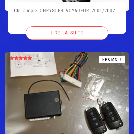
Clé simple CHRYSLER VOYAGEUR 2001/2007
LIRE LA SUITE
PROMO !
PROMO !
Note
5.00
sur 5