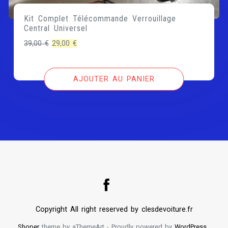
Kit Complet Télécommande Verrouillage
Central Universel
Le
Le
39,00
€
29,00
€
prix
prix
initial
actuel
AJOUTER AU PANIER
était :
est :
39,00 €.
29,00 €.
Copyright All right reserved by clesdevoiture.fr
Shoper
theme by aThemeArt - Proudly powered by
WordPress
.