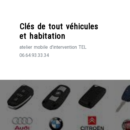
Skip
to
content
Clés de tout véhicules
et habitation
atelier mobile d'intervention TEL
06.64.93.33.34