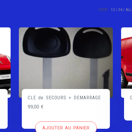
VIEW:
12
24
ALL
CLE de SECOURS + DEMARRAGE
99,00
€
AJOUTER AU PANIER