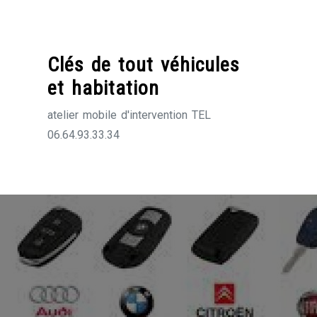
Skip
to
content
Clés de tout véhicules
et habitation
atelier mobile d'intervention TEL
06.64.93.33.34