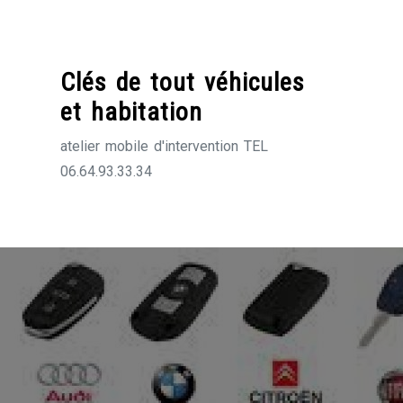
Skip
to
content
Clés de tout véhicules
et habitation
atelier mobile d'intervention TEL
06.64.93.33.34