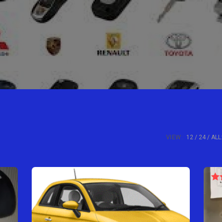
VIEW:
12
24
ALL
N