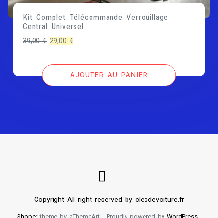
Kit Complet Télécommande Verrouillage
Central Universel
Le
Le
39,00
€
29,00
€
prix
prix
initial
actuel
AJOUTER AU PANIER
était :
est :
39,00 €.
29,00 €.
Copyright All right reserved by clesdevoiture.fr
Shoper
theme by aThemeArt - Proudly powered by
WordPress
.