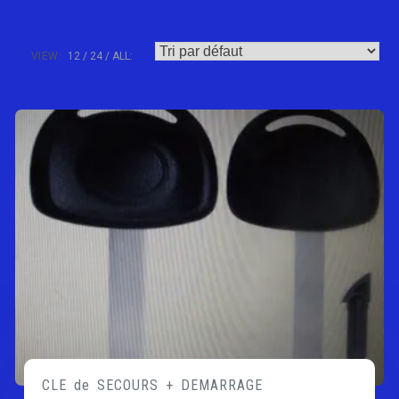
VIEW:
12
24
ALL:
CLE de SECOURS + DEMARRAGE