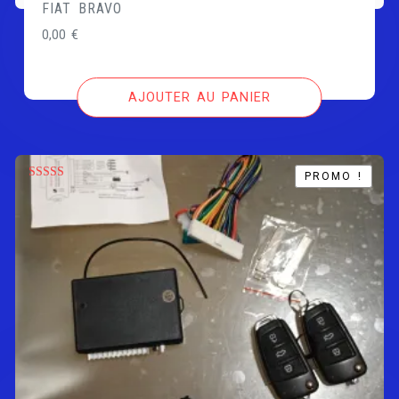
FIAT BRAVO
0,00
€
AJOUTER AU PANIER
PROMO !
PROMO !
Note
5.00
sur 5