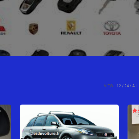
VIEW:
12
24
ALL
N