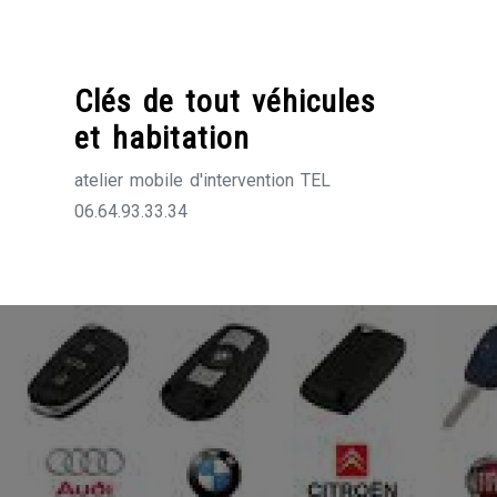
Skip
to
content
Clés de tout véhicules
et habitation
atelier mobile d'intervention TEL
06.64.93.33.34