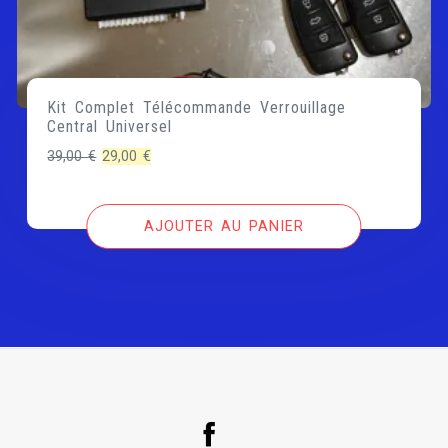
Kit Complet Télécommande Verrouillage
Central Universel
Le
Le
39,00
€
29,00
€
prix
prix
initial
actuel
AJOUTER AU PANIER
était :
est :
39,00 €.
29,00 €.