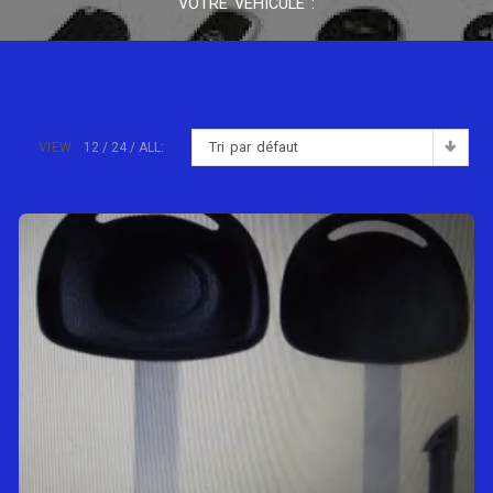
VOTRE VÉHICULE :
Tri par défaut
VIEW:
12
24
ALL: