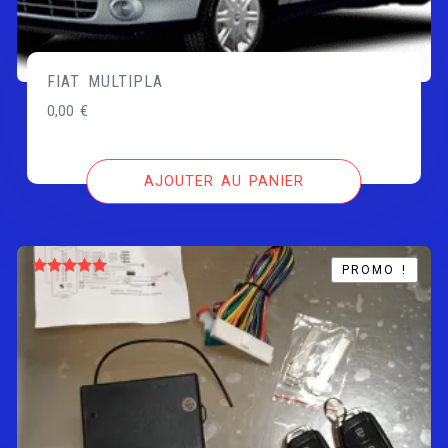
FIAT MULTIPLA
0,00
€
AJOUTER AU PANIER
PROMO !
PROMO !
Note
5.00
sur 5