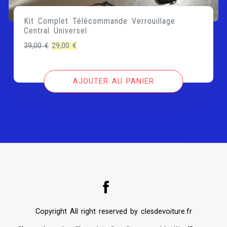
Kit Complet Télécommande Verrouillage
Central Universel
Le
Le
39,00
€
29,00
€
prix
prix
initial
actuel
AJOUTER AU PANIER
était :
est :
39,00 €.
29,00 €.
Copyright All right reserved by clesdevoiture.fr