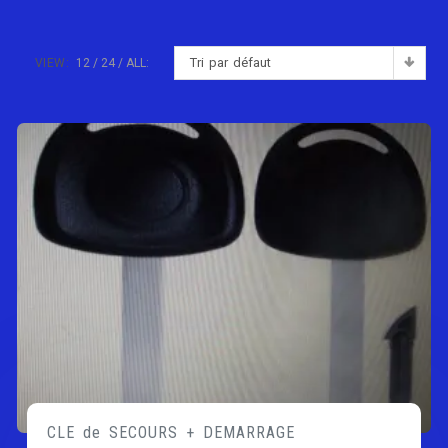
Tri par défaut
VIEW:
12
24
ALL:
CLE de SECOURS + DEMARRAGE