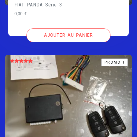
FIAT PANDA Série 3
0,00
€
AJOUTER AU PANIER
PROMO !
PROMO !
Note
5.00
sur 5