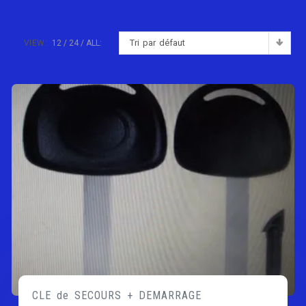
Tri par défaut
VIEW:
12
24
ALL:
CLE de SECOURS + DEMARRAGE