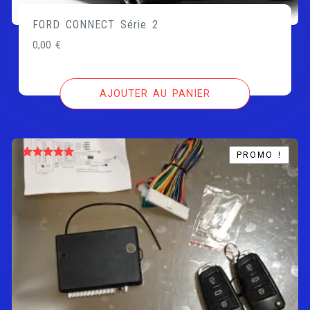
FORD CONNECT Série 2
0,00
€
AJOUTER AU PANIER
PROMO !
PROMO !
Note
5.00
sur 5