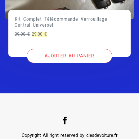
Kit Complet Télécommande Verrouillage
Central Universel
Le
Le
39,00
€
29,00
€
prix
prix
initial
actuel
AJOUTER AU PANIER
était :
est :
39,00 €.
29,00 €.
Copyright All right reserved by clesdevoiture.fr