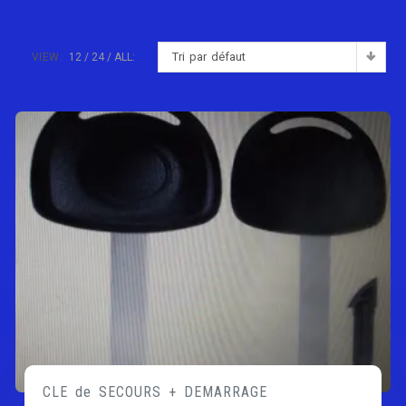
Tri par défaut
VIEW:
12
24
ALL:
CLE de SECOURS + DEMARRAGE