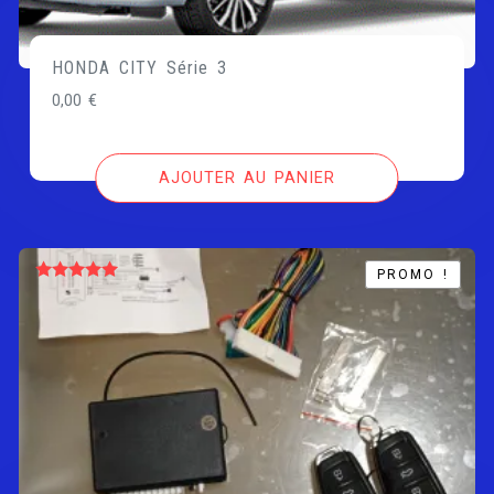
HONDA CITY Série 3
0,00
€
AJOUTER AU PANIER
PROMO !
PROMO !
Note
5.00
sur 5