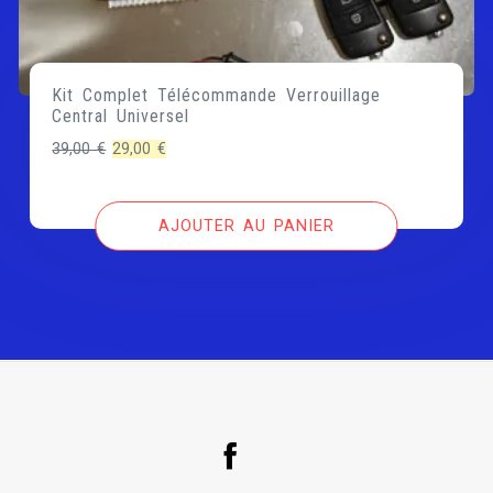
Kit Complet Télécommande Verrouillage
Central Universel
Le
Le
39,00
€
29,00
€
prix
prix
initial
actuel
AJOUTER AU PANIER
était :
est :
39,00 €.
29,00 €.