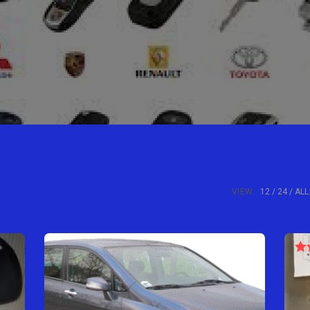
VIEW:
12
24
ALL
N