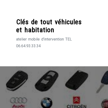
Skip
to
content
Clés de tout véhicules
et habitation
atelier mobile d'intervention TEL
06.64.93.33.34