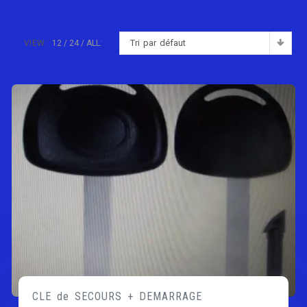
Tri par défaut
VIEW:
12
24
ALL:
CLE de SECOURS + DEMARRAGE