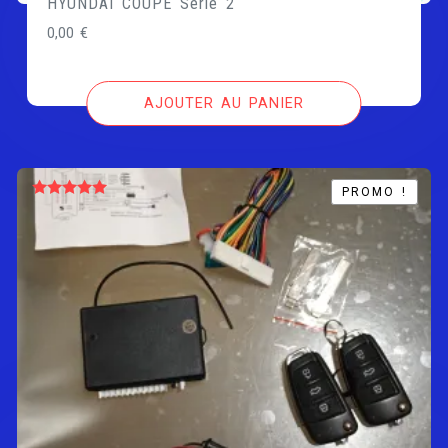
HYUNDAI COUPE Série 2
0,00
€
AJOUTER AU PANIER
PROMO !
PROMO !
Note
5.00
sur 5