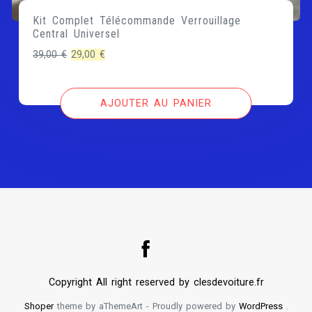
Kit Complet Télécommande Verrouillage
Central Universel
Le
Le
39,00
€
29,00
€
prix
prix
initial
actuel
AJOUTER AU PANIER
était :
est :
39,00 €.
29,00 €.
Copyright All right reserved by clesdevoiture.fr
Shoper
theme by aThemeArt - Proudly powered by
WordPress
.