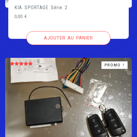
KIA SPORTAGE Série 2
0,00
€
AJOUTER AU PANIER
PROMO !
PROMO !
Note
5.00
sur 5