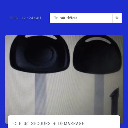
Tri par défaut
VIEW:
12
24
ALL:
CLE de SECOURS + DEMARRAGE