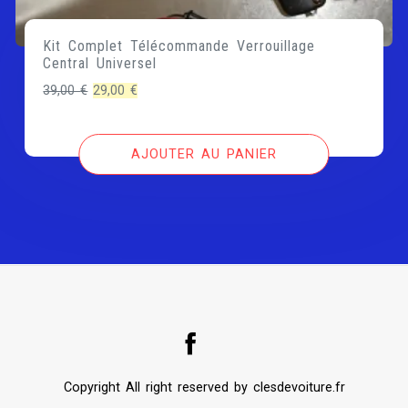
Kit Complet Télécommande Verrouillage
Central Universel
Le
Le
39,00
€
29,00
€
prix
prix
initial
actuel
AJOUTER AU PANIER
était :
est :
39,00 €.
29,00 €.
Copyright All right reserved by clesdevoiture.fr