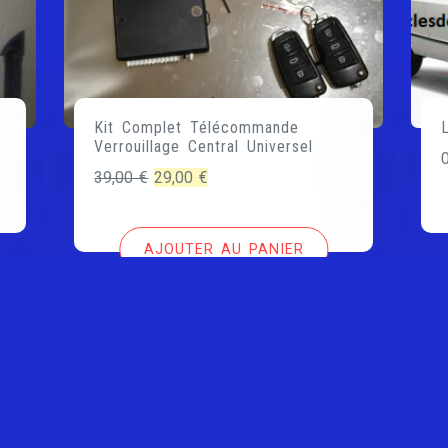
Kit Complet Télécommande
Verrouillage Central Universel
Le
Le
39,00
€
29,00
€
prix
prix
initial
actuel
AJOUTER AU PANIER
était :
est :
39,00 €.
29,00 €.