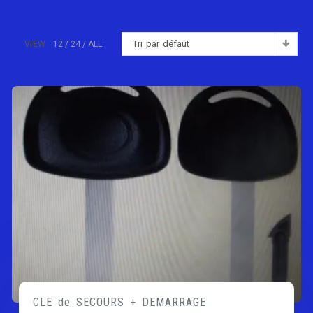
Tri par défaut
VIEW:
12
24
ALL:
CLE de SECOURS + DEMARRAGE