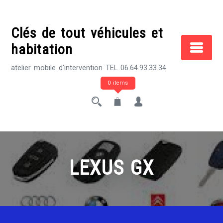
Skip
to
Clés de tout véhicules et
content
habitation
atelier mobile d'intervention TEL 06.64.93.33.34
0 items
LEXUS GX