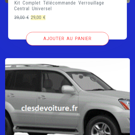
Kit Complet Télécommande Verrouillage
Central Universel
Le
Le
39,00
€
29,00
€
prix
prix
initial
actuel
AJOUTER AU PANIER
était :
est :
39,00 €.
29,00 €.