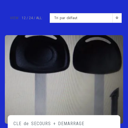
Tri par défaut
VIEW:
12
24
ALL:
CLE de SECOURS + DEMARRAGE