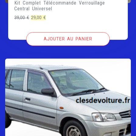
Kit Complet Télécommande Verrouillage
Central Universel
Le
Le
39,00
€
29,00
€
prix
prix
initial
actuel
AJOUTER AU PANIER
était :
est :
39,00 €.
29,00 €.