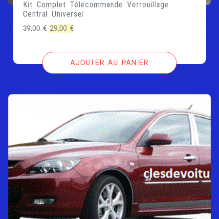
Kit Complet Télécommande Verrouillage
Central Universel
Le
Le
39,00
€
29,00
€
prix
prix
initial
actuel
AJOUTER AU PANIER
était :
est :
39,00 €.
29,00 €.