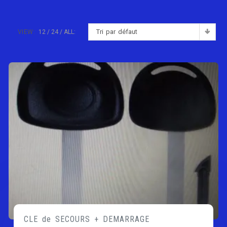
Tri par défaut
VIEW:
12
24
ALL:
CLE de SECOURS + DEMARRAGE