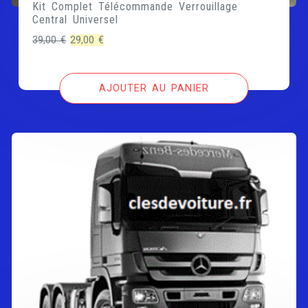
Kit Complet Télécommande Verrouillage
Central Universel
Le
Le
39,00
€
29,00
€
prix
prix
initial
actuel
AJOUTER AU PANIER
était :
est :
39,00 €.
29,00 €.