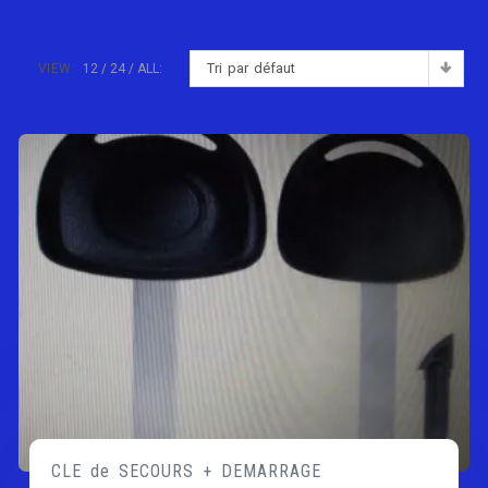
Tri par défaut
VIEW:
12
24
ALL:
CLE de SECOURS + DEMARRAGE