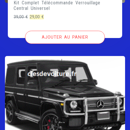
Kit Complet Télécommande Verrouillage
Central Universel
Le
Le
39,00
€
29,00
€
prix
prix
initial
actuel
AJOUTER AU PANIER
était :
est :
39,00 €.
29,00 €.