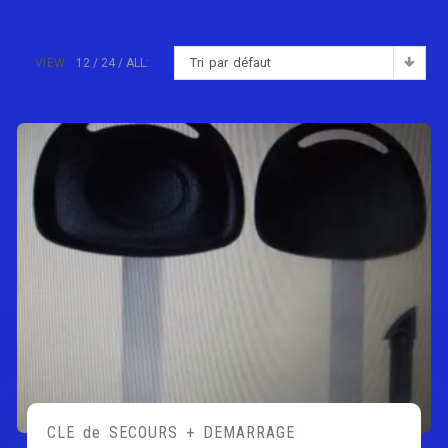
Tri par défaut
VIEW:
12
24
ALL:
CLE de SECOURS + DEMARRAGE