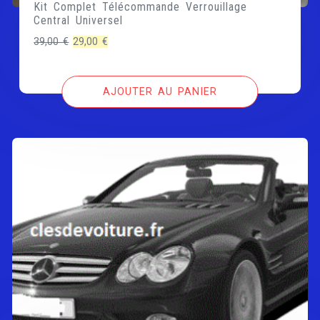
Kit Complet Télécommande Verrouillage
Central Universel
Le
Le
39,00
€
29,00
€
prix
prix
initial
actuel
AJOUTER AU PANIER
était :
est :
39,00 €.
29,00 €.