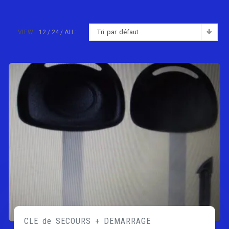
Tri par défaut
VIEW:
12
24
ALL:
CLE de SECOURS + DEMARRAGE