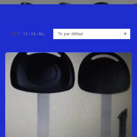
Tri par défaut
VIEW:
12
24
ALL: