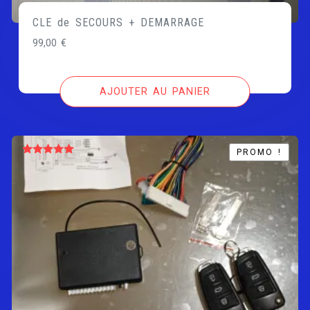
CLE de SECOURS + DEMARRAGE
99,00
€
AJOUTER AU PANIER
PROMO !
PROMO !
Note
5.00
sur 5