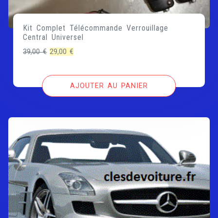
Kit Complet Télécommande Verrouillage
Central Universel
Le
Le
39,00
€
29,00
€
prix
prix
initial
actuel
AJOUTER AU PANIER
était :
est :
39,00 €.
29,00 €.