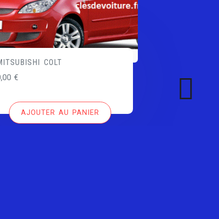
MITSUBISHI COLT
0,00
€
AJOUTER AU PANIER
Copyright All right reserved by clesdevoiture.fr