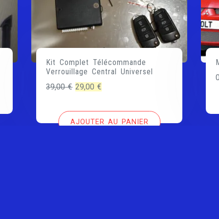
Kit Complet Télécommande
Verrouillage Central Universel
Le
Le
39,00
€
29,00
€
prix
prix
initial
actuel
AJOUTER AU PANIER
était :
est :
39,00 €.
29,00 €.