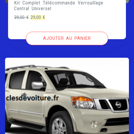
Kit Complet Télécommande Verrouillage
Central Universel
Le
Le
39,00
€
29,00
€
prix
prix
initial
actuel
AJOUTER AU PANIER
était :
est :
39,00 €.
29,00 €.