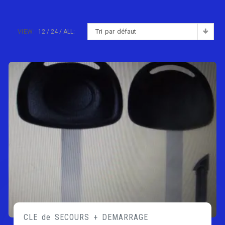
Tri par défaut
VIEW:
12
24
ALL:
CLE de SECOURS + DEMARRAGE