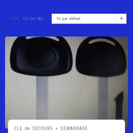
Tri par défaut
VIEW:
12
24
ALL:
CLE de SECOURS + DEMARRAGE