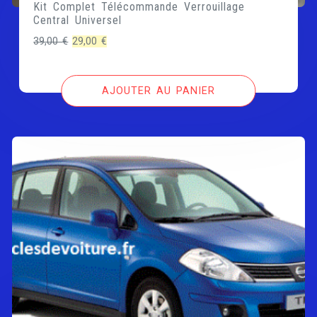
Kit Complet Télécommande Verrouillage
Central Universel
Le
Le
39,00
€
29,00
€
prix
prix
initial
actuel
AJOUTER AU PANIER
était :
est :
39,00 €.
29,00 €.