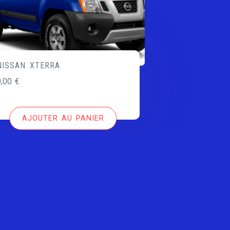
NISSAN XTERRA
0,00
€
AJOUTER AU PANIER
Copyright All right reserved by clesdevoiture.fr