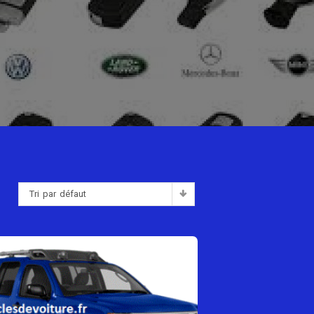
Tri par défaut
: