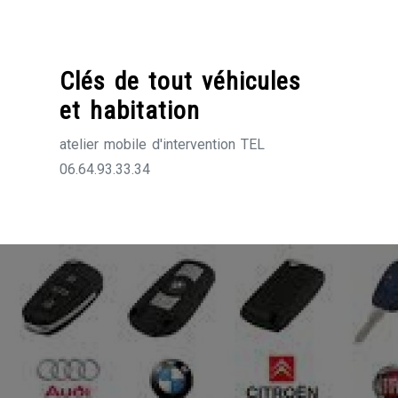
Skip
to
content
Clés de tout véhicules
et habitation
atelier mobile d'intervention TEL
06.64.93.33.34