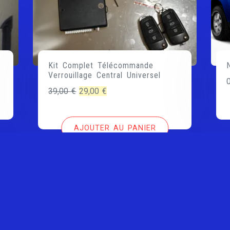
Kit Complet Télécommande
Verrouillage Central Universel
Le
Le
39,00
€
29,00
€
prix
prix
initial
actuel
AJOUTER AU PANIER
était :
est :
39,00 €.
29,00 €.