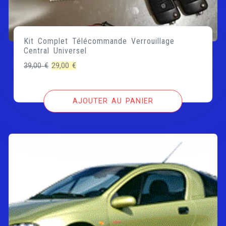
Kit Complet Télécommande Verrouillage
Central Universel
Le
Le
39,00
€
29,00
€
prix
prix
initial
actuel
AJOUTER AU PANIER
était :
est :
39,00 €.
29,00 €.