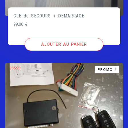
CLE de SECOURS + DEMARRAGE
99,00
€
AJOUTER AU PANIER
PROMO !
PROMO !
Note
5.00
sur 5