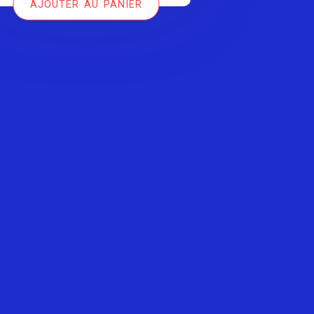
AJOUTER AU PANIER
était :
est :
39,00 €.
29,00 €.