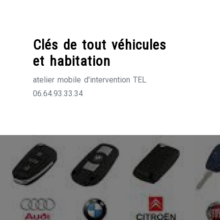
Skip
to
content
Clés de tout véhicules
et habitation
atelier mobile d'intervention TEL
06.64.93.33.34