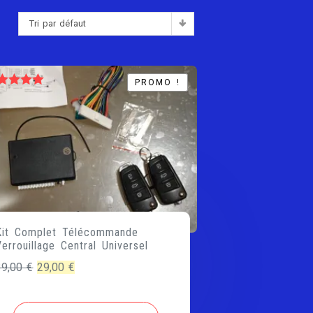
Tri par défaut
:
PROMO !
PROMO !
ote
5.00
sur 5
Kit Complet Télécommande
Verrouillage Central Universel
Le
Le
39,00
€
29,00
€
prix
prix
initial
actuel