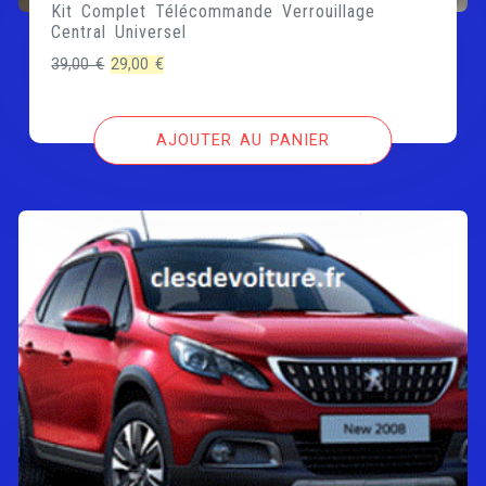
Kit Complet Télécommande Verrouillage
Central Universel
Le
Le
39,00
€
29,00
€
prix
prix
initial
actuel
AJOUTER AU PANIER
était :
est :
39,00 €.
29,00 €.