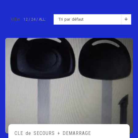
Tri par défaut
VIEW:
12
24
ALL:
CLE de SECOURS + DEMARRAGE