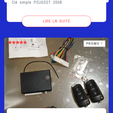
Clé simple PEUGEOT 2008
LIRE LA SUITE
PROMO !
PROMO !
Note
5.00
sur 5