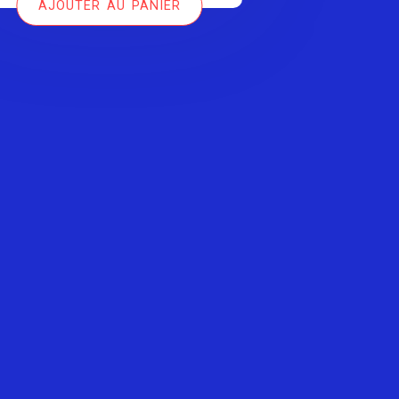
AJOUTER AU PANIER
était :
est :
39,00 €.
29,00 €.