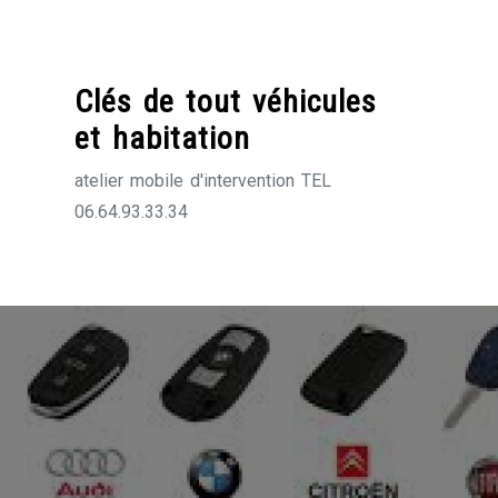
Skip
to
content
Clés de tout véhicules
et habitation
atelier mobile d'intervention TEL
06.64.93.33.34