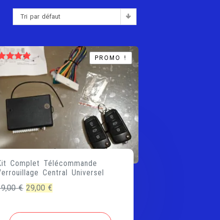
Tri par défaut
:
PROMO !
PROMO !
ote
5.00
sur 5
Kit Complet Télécommande
Verrouillage Central Universel
Le
Le
39,00
€
29,00
€
prix
prix
initial
actuel