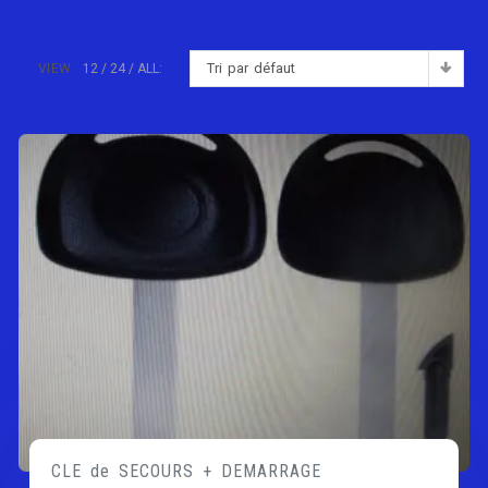
Tri par défaut
VIEW:
12
24
ALL:
CLE de SECOURS + DEMARRAGE