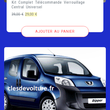
Kit Complet Télécommande Verrouillage
Central Universel
Le
Le
39,00
€
29,00
€
prix
prix
initial
actuel
AJOUTER AU PANIER
était :
est :
39,00 €.
29,00 €.