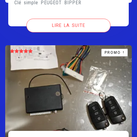
Clé simple PEUGEOT BIPPER
LIRE LA SUITE
PROMO !
PROMO !
Note
5.00
sur 5