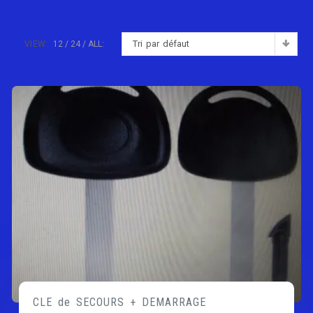
Tri par défaut
VIEW:
12
24
ALL:
CLE de SECOURS + DEMARRAGE