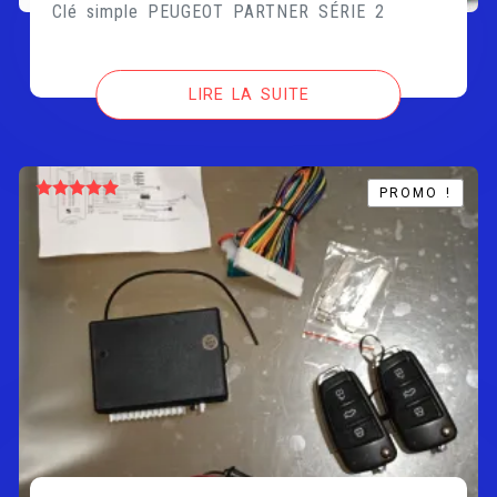
Clé simple PEUGEOT PARTNER SÉRIE 2
LIRE LA SUITE
PROMO !
PROMO !
Note
5.00
sur 5