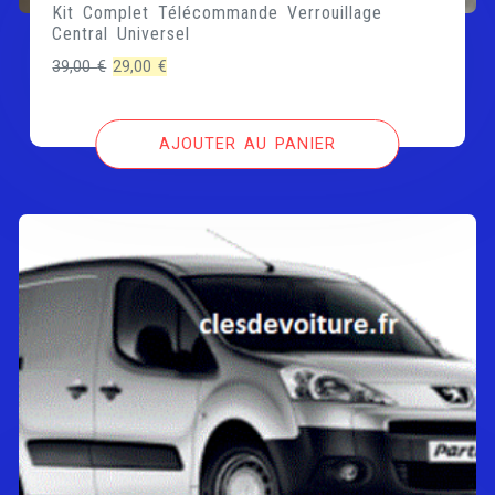
Kit Complet Télécommande Verrouillage
Central Universel
Le
Le
39,00
€
29,00
€
prix
prix
initial
actuel
AJOUTER AU PANIER
était :
est :
39,00 €.
29,00 €.