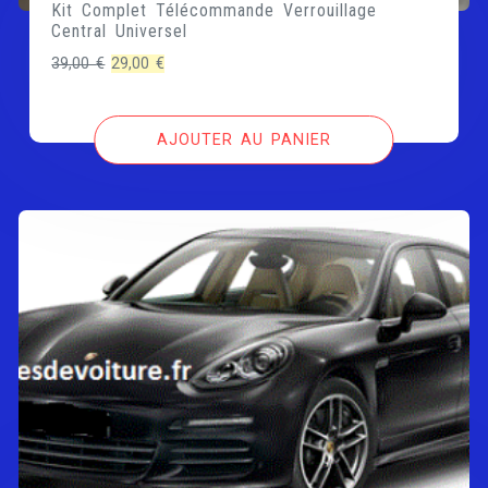
Kit Complet Télécommande Verrouillage
Central Universel
Le
Le
39,00
€
29,00
€
prix
prix
initial
actuel
AJOUTER AU PANIER
était :
est :
39,00 €.
29,00 €.