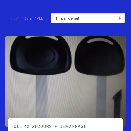
Tri par défaut
VIEW:
12
24
ALL:
CLE de SECOURS + DEMARRAGE