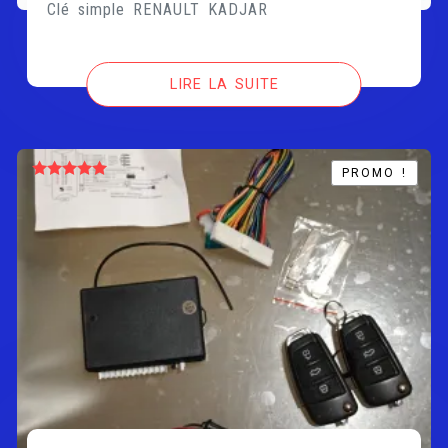
Clé simple RENAULT KADJAR
LIRE LA SUITE
PROMO !
PROMO !
Note
5.00
sur 5