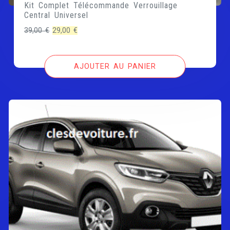
Kit Complet Télécommande Verrouillage
Central Universel
Le
Le
39,00
€
29,00
€
prix
prix
initial
actuel
AJOUTER AU PANIER
était :
est :
39,00 €.
29,00 €.