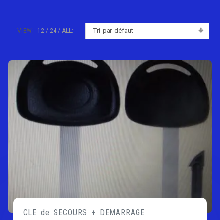
Tri par défaut
VIEW:
12
24
ALL:
CLE de SECOURS + DEMARRAGE