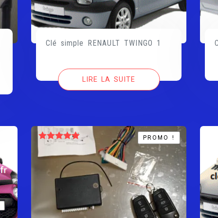
Clé simple RENAULT TWINGO 1
LIRE LA SUITE
PROMO !
PROMO !
Note
5.00
sur 5