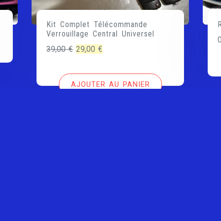
Kit Complet Télécommande
Verrouillage Central Universel
Le
Le
39,00
€
29,00
€
prix
prix
initial
actuel
AJOUTER AU PANIER
était :
est :
39,00 €.
29,00 €.