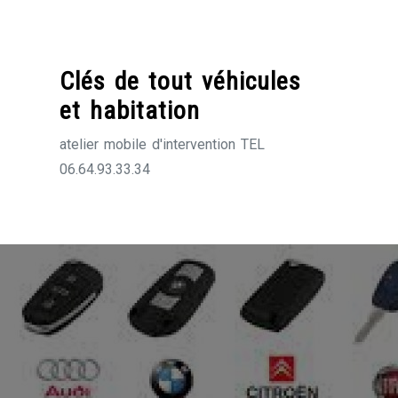
Skip
to
content
Clés de tout véhicules
et habitation
atelier mobile d'intervention TEL
06.64.93.33.34