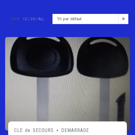
Tri par défaut
VIEW:
12
24
ALL:
CLE de SECOURS + DEMARRAGE