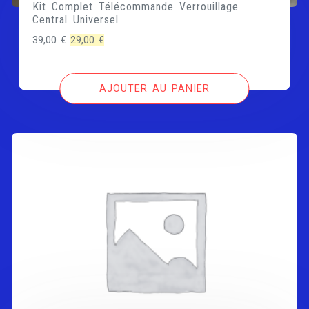
Kit Complet Télécommande Verrouillage
Central Universel
Le
Le
39,00
€
29,00
€
prix
prix
initial
actuel
AJOUTER AU PANIER
était :
est :
39,00 €.
29,00 €.