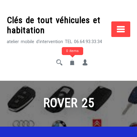
Skip
to
Clés de tout véhicules et
content
habitation
atelier mobile d'intervention TEL 06.64.93.33.34
0 items
ROVER 25