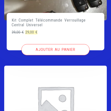
Kit Complet Télécommande Verrouillage
Central Universel
Le
Le
39,00
€
29,00
€
prix
prix
initial
actuel
AJOUTER AU PANIER
était :
est :
39,00 €.
29,00 €.