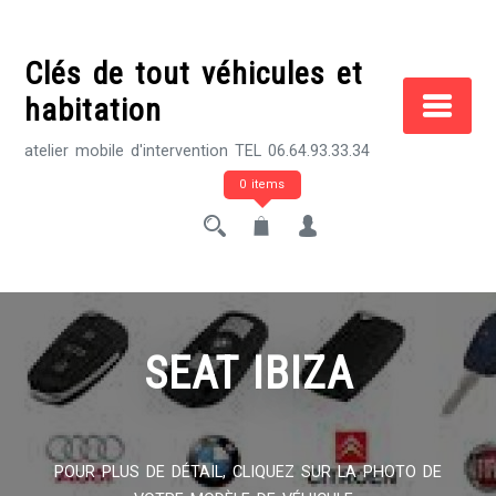
Skip
to
Clés de tout véhicules et
content
habitation
atelier mobile d'intervention TEL 06.64.93.33.34
0 items
SEAT IBIZA
POUR PLUS DE DÉTAIL, CLIQUEZ SUR LA PHOTO DE