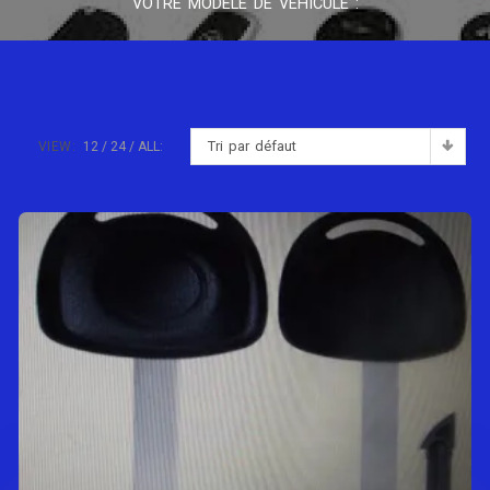
VOTRE MODÈLE DE VÉHICULE :
Tri par défaut
VIEW:
12
24
ALL: