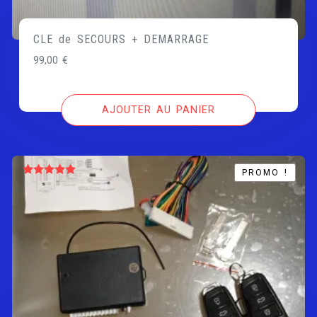
CLE de SECOURS + DEMARRAGE
99,00
€
AJOUTER AU PANIER
PROMO !
PROMO !
Note
5.00
sur 5