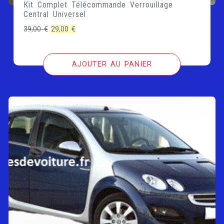
Kit Complet Télécommande Verrouillage
Central Universel
Le
Le
39,00
€
29,00
€
prix
prix
initial
actuel
AJOUTER AU PANIER
était :
est :
39,00 €.
29,00 €.