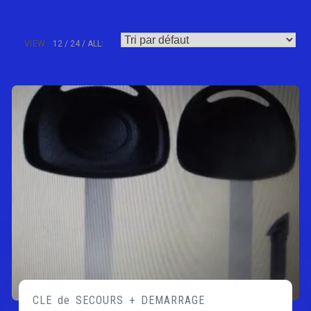
VIEW:
12
24
ALL:
CLE de SECOURS + DEMARRAGE