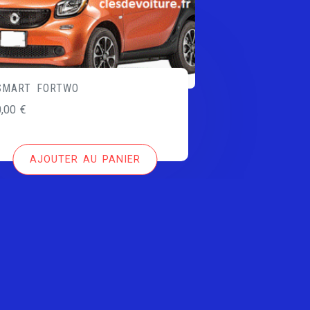
SMART FORTWO
0,00
€
AJOUTER AU PANIER
Copyright All right reserved by clesdevoiture.fr