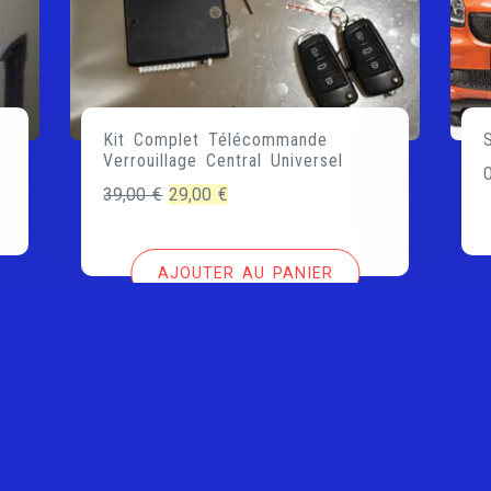
Kit Complet Télécommande
Verrouillage Central Universel
Le
Le
39,00
€
29,00
€
prix
prix
initial
actuel
AJOUTER AU PANIER
était :
est :
39,00 €.
29,00 €.