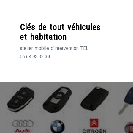
Skip
to
content
Clés de tout véhicules
et habitation
atelier mobile d'intervention TEL
06.64.93.33.34