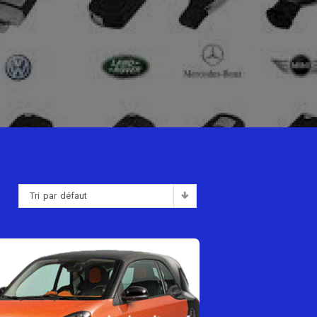
Tri par défaut
: