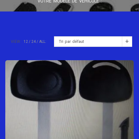
VOTRE MODÈLE DE VÉHICULE :
Tri par défaut
VIEW:
12
24
ALL: