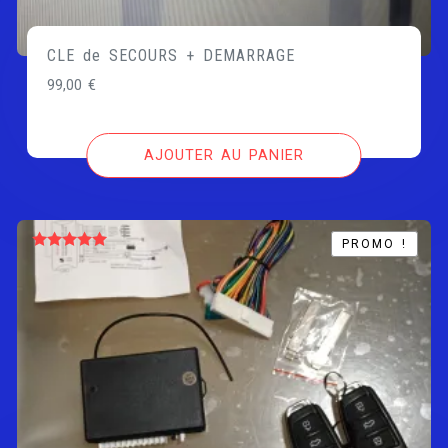
CLE de SECOURS + DEMARRAGE
99,00
€
AJOUTER AU PANIER
PROMO !
PROMO !
Note
5.00
sur 5