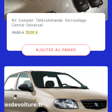
Kit Complet Télécommande Verrouillage
Central Universel
Le
Le
39,00
€
29,00
€
prix
prix
initial
actuel
AJOUTER AU PANIER
était :
est :
39,00 €.
29,00 €.