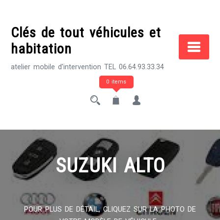
Skip
to
Clés de tout véhicules et
content
habitation
atelier mobile d'intervention TEL 06.64.93.33.34
0 items
SUZUKI ALTO
POUR PLUS DE DÉTAIL, CLIQUEZ SUR LA PHOTO DE