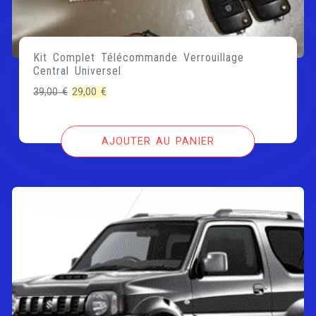
Kit Complet Télécommande Verrouillage
Central Universel
Le
Le
39,00
€
29,00
€
prix
prix
initial
actuel
AJOUTER AU PANIER
était :
est :
39,00 €.
29,00 €.