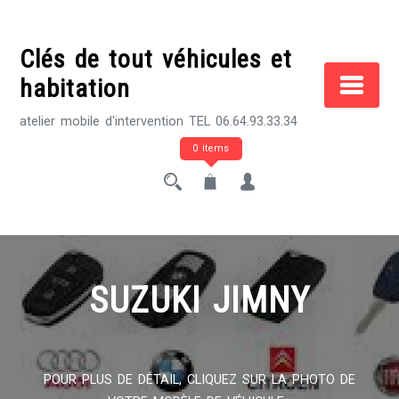
Skip
to
Clés de tout véhicules et
content
habitation
atelier mobile d'intervention TEL 06.64.93.33.34
0 items
SUZUKI JIMNY
POUR PLUS DE DÉTAIL, CLIQUEZ SUR LA PHOTO DE