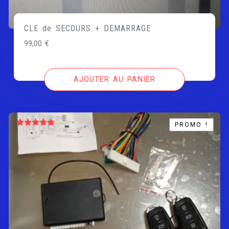
CLE de SECOURS + DEMARRAGE
99,00
€
AJOUTER AU PANIER
PROMO !
PROMO !
Note
5.00
sur 5