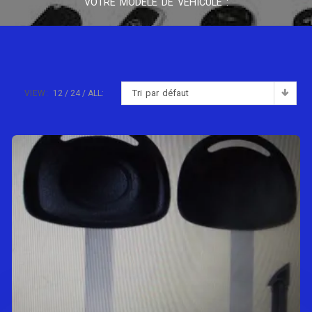
VOTRE MODÈLE DE VÉHICULE :
Tri par défaut
VIEW:
12
24
ALL: