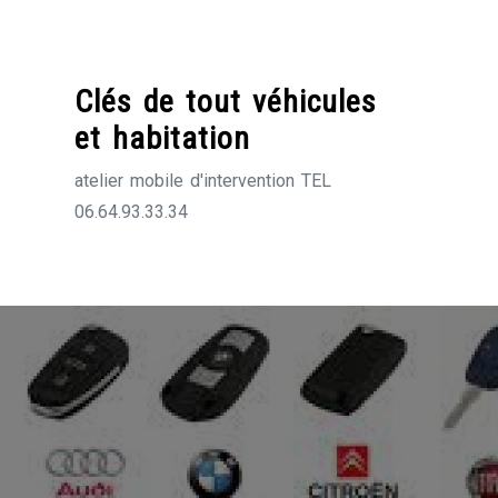
Skip
to
content
Clés de tout véhicules
et habitation
atelier mobile d'intervention TEL
06.64.93.33.34