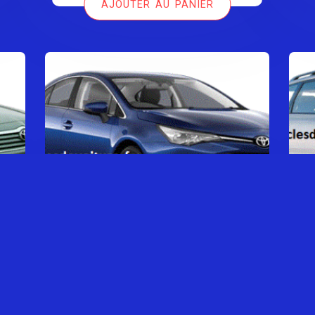
AJOUTER AU PANIER
était :
est :
39,00 €.
29,00 €.
TOYOTA AVENSIS SÉRIE 3
0,00
€
AJOUTER AU PANIER