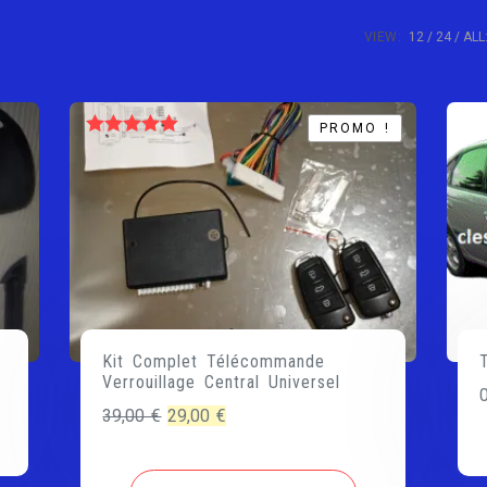
VIEW:
12
24
ALL
PROMO !
PROMO !
Note
5.00
sur 5
Kit Complet Télécommande
Verrouillage Central Universel
Le
Le
39,00
€
29,00
€
prix
prix
initial
actuel