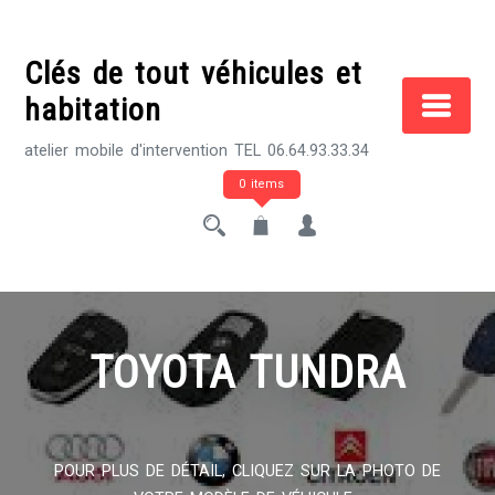
Skip
to
Clés de tout véhicules et
content
habitation
atelier mobile d'intervention TEL 06.64.93.33.34
0 items
TOYOTA TUNDRA
POUR PLUS DE DÉTAIL, CLIQUEZ SUR LA PHOTO DE