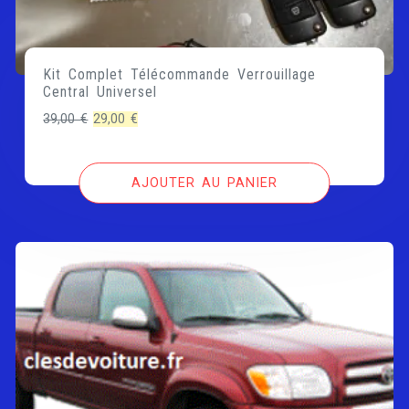
Kit Complet Télécommande Verrouillage
Central Universel
Le
Le
39,00
€
29,00
€
prix
prix
initial
actuel
AJOUTER AU PANIER
était :
est :
39,00 €.
29,00 €.