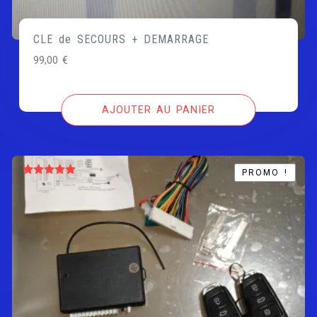
CLE de SECOURS + DEMARRAGE
99,00
€
AJOUTER AU PANIER
PROMO !
PROMO !
Note
5.00
sur 5