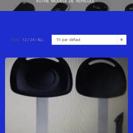
VOTRE MODÈLE DE VÉHICULE :
Tri par défaut
VIEW:
12
24
ALL: