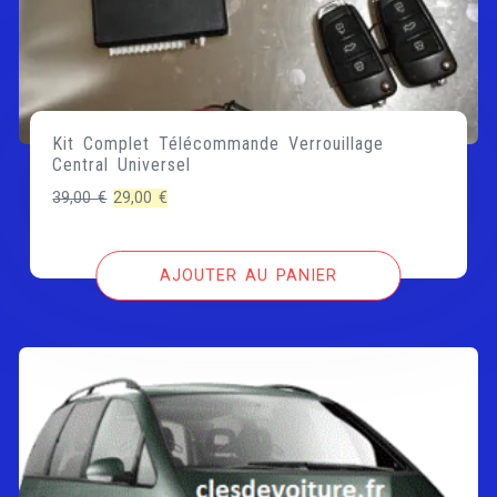
Kit Complet Télécommande Verrouillage
Central Universel
Le
Le
39,00
€
29,00
€
prix
prix
initial
actuel
AJOUTER AU PANIER
était :
est :
39,00 €.
29,00 €.