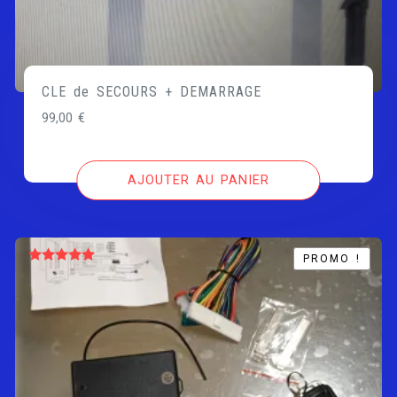
CLE de SECOURS + DEMARRAGE
99,00
€
AJOUTER AU PANIER
PROMO !
PROMO !
Note
5.00
sur 5